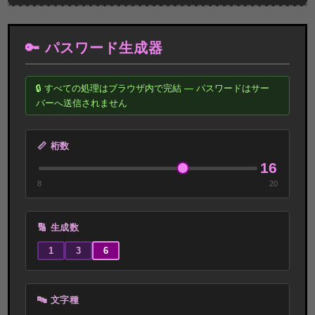
🔑 パスワード生成器
🔒 すべての処理はブラウザ内で完結 — パスワードはサー
バーへ送信されません
📏 桁数
16
8
20
🔢 生成数
1
3
6
🔤 文字種