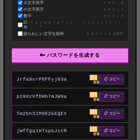
大文字英字
A B C … Z
小文字英字
a b c … z
数字
0 1 2 … 9
記
! @ # $ % ^ & * ( ) - _ + = [ ] { } | ; :
, . ?
号
紛らわしい文字を除外
0 O o l 1 I を除外
🔑 パスワードを生成する
Jrfa9srP6FFyj63a
📋 コピー
普通
p29dzVfDHh7mJW9a
📋 コピー
普通
Tm2bh3IM9E2kEQEY
📋 コピー
普通
jWffgq1HTspGJstM
📋 コピー
普通